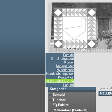
Forside
Om Stofgaasen
Kurser
Åbningstider
Nyhedsbrev
Handelsbetingelser
Kontakt os
QUILT RALLY 2024
Log ind
Hjem
>
M
Kategorier
MELLEM
Bomuld
Tilbehør
FQ-Pakker
Mellemfoer (Pladevat)