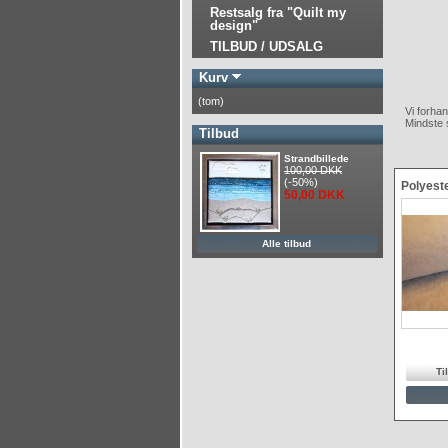
Restsalg fra "Quilt my
design"
TILBUD / UDSALG
Kurv
(tom)
Vi forhan
Mindste 
Tilbud
Strandbillede
100,00 DKK
(-50%)
Polyeste
50,00 DKK
Alle tilbud
Til