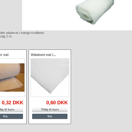
dler pladevat i mange kvaliteter.
salg 1 m.
r vat
Volumen vat /...
0,32 DKK
0,60 DKK
føj til kurv
Tilføj til kurv
Vis
Vis