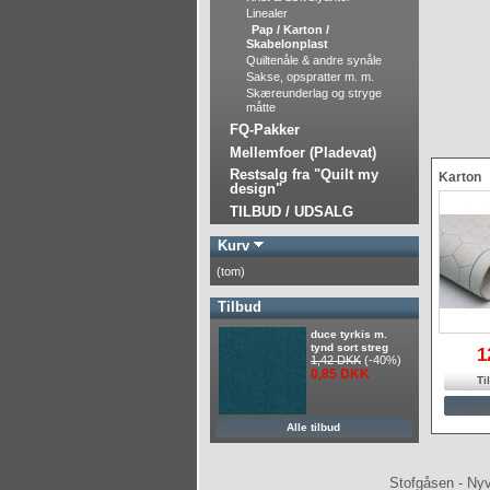
Linealer
Pap / Karton /
Skabelonplast
Quiltenåle & andre synåle
Sakse, opspratter m. m.
Skæreunderlag og stryge
måtte
FQ-Pakker
Mellemfoer (Pladevat)
Restsalg fra "Quilt my
Karton
design"
TILBUD / UDSALG
Kurv
(tom)
Tilbud
duce tyrkis m.
tynd sort streg
1
1,42 DKK
(-40%)
0,85 DKK
Til
Alle tilbud
Stofgåsen - Nyv