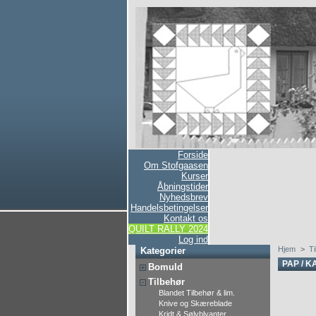
Forside
Om Stofgaasen
Kurser
Åbningstider
Nyhedsbrev
Handelsbetingelser
Kontakt os
QUILT RALLY 2024
Log ind
Hjem
>
T
Kategorier
PAP / 
Bomuld
Tilbehør
Blandet Tilbehør & lim.
Knive og Skæreblade
Kridt & Sølvblyanter