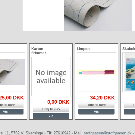
Karton
Limpen.
Skabel
firkanter...
25,00 DKK
34,20 DKK
0,00 DKK
føj til kurv
Tilføj til kurv
T
Tilføj til kurv
Vis
Vis
Vis
ej 11, 5762 V. Skerninge - Tlf: 27610942 - Mail:
stofgaasen@stofgaasen.dk
-