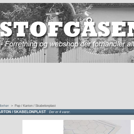
ilbehør
>
Pap / Karton / Skabelonplast
KARTON / SKABELONPLAST
Der er 4 varer.