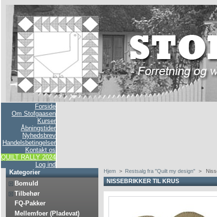
Forside
Om Stofgaasen
Kurser
Åbningstider
Nyhedsbrev
Handelsbetingelser
Kontakt os
QUILT RALLY 2024
Log ind
Hjem
>
Restsalg fra "Quilt my design"
>
Niss
Kategorier
NISSEBRIKKER TIL KRUS
Bomuld
Tilbehør
FQ-Pakker
Mellemfoer (Pladevat)