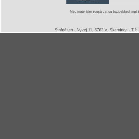
Med materialer (også vat og bagbeklædning) ti
Stofgåsen - Nyvej 11, 5762 V. Skerninge - Tlf: