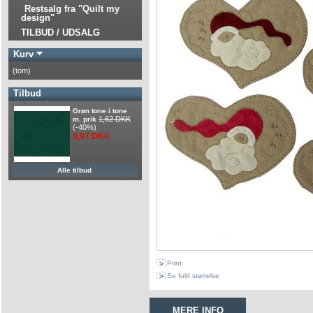
Restsalg fra "Quilt my
design"
TILBUD / UDSALG
Kurv
(tom)
Tilbud
Grøn tone i tone
1,62 DKK
m. prik
(-40%)
0,97 DKK
Alle tilbud
Print
Se fuld størrelse
MERE INFO